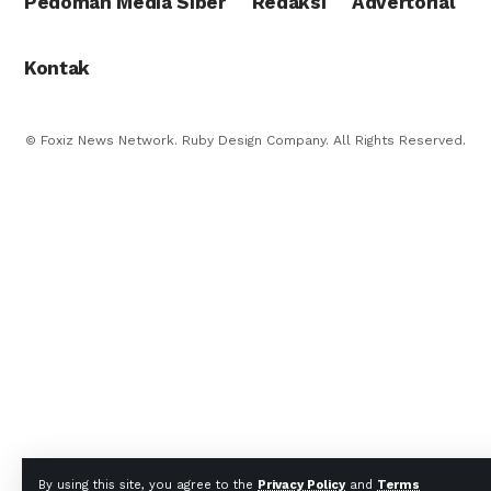
Pedoman Media Siber
Redaksi
Advertorial
Kontak
© Foxiz News Network. Ruby Design Company. All Rights Reserved.
By using this site, you agree to the
Privacy Policy
and
Terms