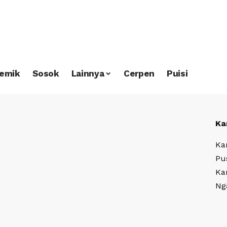
emik
Sosok
Lainnya
Cerpen
Puisi
Ka
Ka
Pu
Ka
Ng