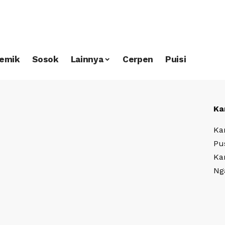
emik
Sosok
Lainnya
Cerpen
Puisi
Ka
Ka
Pu
Ka
Ng