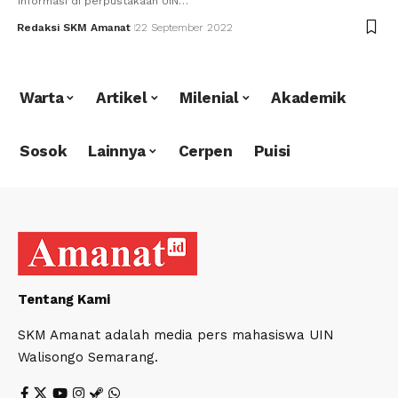
informasi di perpustakaan UIN…
Redaksi SKM Amanat
22 September 2022
Warta
Artikel
Milenial
Akademik
Sosok
Lainnya
Cerpen
Puisi
Tentang Kami
SKM Amanat adalah media pers mahasiswa UIN
Walisongo Semarang.