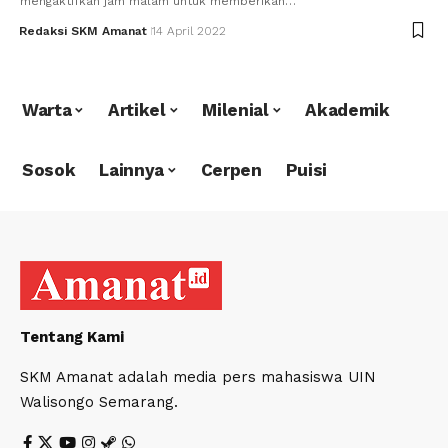
mengaktifkan jam malam untuk memberikan…
Redaksi SKM Amanat
14 April 2022
Warta
Artikel
Milenial
Akademik
Sosok
Lainnya
Cerpen
Puisi
Tentang Kami
SKM Amanat adalah media pers mahasiswa UIN
Walisongo Semarang.