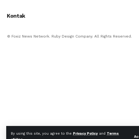
Kontak
© Foxiz News Network. Ruby Design Company. All Rights Reserved.
By using this site, you agree to the
Privacy Policy
and
Terms
Ac