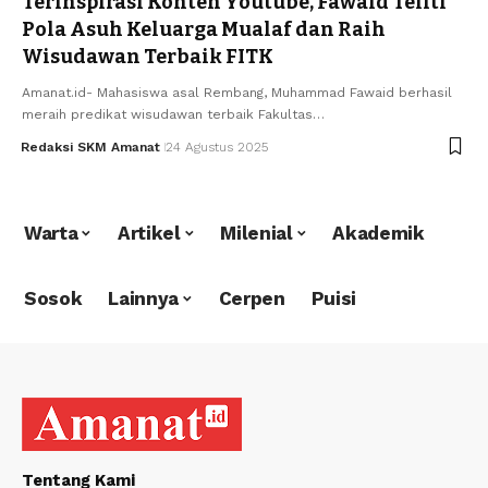
Terinspirasi Konten Youtube, Fawaid Teliti
Pola Asuh Keluarga Mualaf dan Raih
Wisudawan Terbaik FITK
Amanat.id- Mahasiswa asal Rembang, Muhammad Fawaid berhasil
meraih predikat wisudawan terbaik Fakultas…
Redaksi SKM Amanat
24 Agustus 2025
Warta
Artikel
Milenial
Akademik
Sosok
Lainnya
Cerpen
Puisi
Tentang Kami