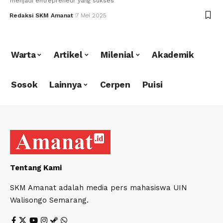
menjadi entrepreneur yang sukses
Redaksi SKM Amanat
7 Mei 2025
Warta
Artikel
Milenial
Akademik
Sosok
Lainnya
Cerpen
Puisi
Tentang Kami
SKM Amanat adalah media pers mahasiswa UIN
Walisongo Semarang.