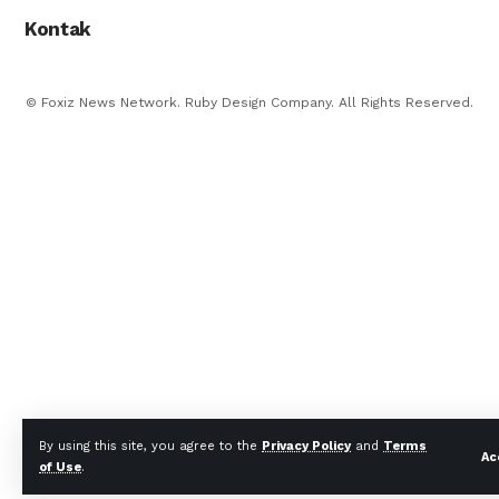
Kontak
© Foxiz News Network. Ruby Design Company. All Rights Reserved.
By using this site, you agree to the
Privacy Policy
and
Terms
Ac
of Use
.