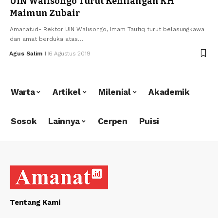
UIN Walisongo Turut Kehilangan KH
Maimun Zubair
Amanat.id- Rektor UIN Walisongo, Imam Taufiq turut belasungkawa
dan amat berduka atas…
Agus Salim I
6 Agustus 2019
Warta
Artikel
Milenial
Akademik
Sosok
Lainnya
Cerpen
Puisi
Tentang Kami