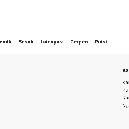
emik
Sosok
Lainnya
Cerpen
Puisi
Ka
Ka
Pu
Ka
Ng