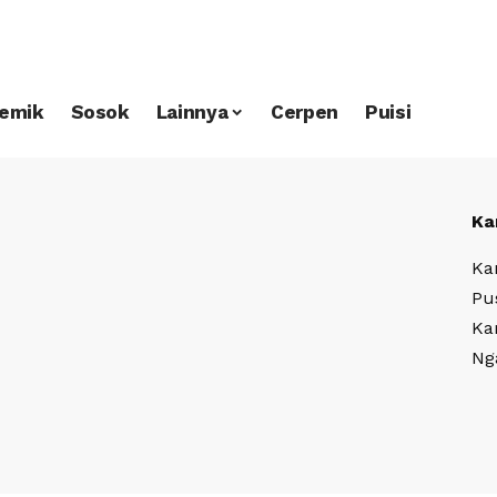
emik
Sosok
Lainnya
Cerpen
Puisi
Ka
Ka
Pu
Ka
Ng