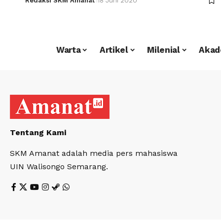
Redaksi SKM Amanat
18 Juni 2020
Warta
Artikel
Milenial
Akad
Tentang Kami
SKM Amanat adalah media pers mahasiswa
UIN Walisongo Semarang.