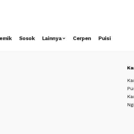
emik
Sosok
Lainnya
Cerpen
Puisi
Ka
Ka
Pu
Ka
Ng