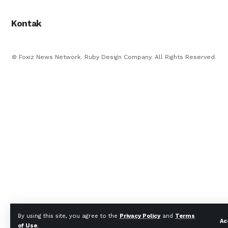
Kontak
© Foxiz News Network. Ruby Design Company. All Rights Reserved.
By using this site, you agree to the
Privacy Policy
and
Terms
Ac
of Use
.