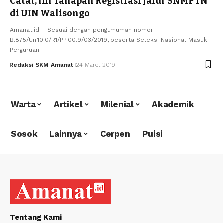
Catat, ini Tahapan Registrasi Jalur SNMPTN
di UIN Walisongo
Amanat.id – Sesuai dengan pengumuman nomor
B.875/Un.10.0/R1/PP.00.9/03/2019, peserta Seleksi Nasional Masuk
Perguruan…
Redaksi SKM Amanat
24 Maret 2019
Warta
Artikel
Milenial
Akademik
Sosok
Lainnya
Cerpen
Puisi
Tentang Kami