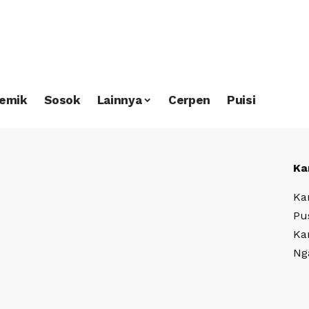
emik
Sosok
Lainnya
Cerpen
Puisi
Ka
Ka
Pu
Ka
Ng