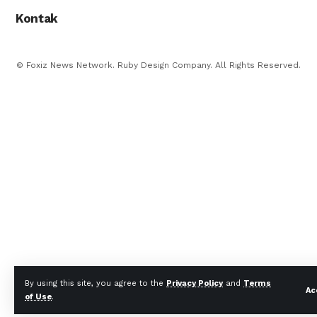
Kontak
© Foxiz News Network. Ruby Design Company. All Rights Reserved.
By using this site, you agree to the
Privacy Policy
and
Terms
Ac
of Use
.