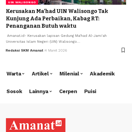
UIN WALISONGO
Kerusakan Ma’had UIN Walisongo Tak
Kunjung Ada Perbaikan, Kabag RT:
Penanganan Butuh waktu
‎‎ Amanat.id- Kerusakan lapisan Gedung Ma'had Al-Jami'ah
Universitas Islam Negeri (UIN) Walisongo…
Redaksi SKM Amanat
4 Maret 2026
Warta
Artikel
Milenial
Akademik
Sosok
Lainnya
Cerpen
Puisi