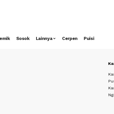
emik
Sosok
Lainnya
Cerpen
Puisi
Ka
Ka
Pu
Ka
Ng