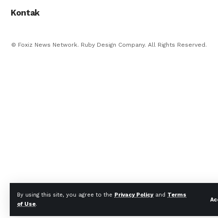
Kontak
© Foxiz News Network. Ruby Design Company. All Rights Reserved.
By using this site, you agree to the
Privacy Policy
and
Terms
Ac
of Use
.