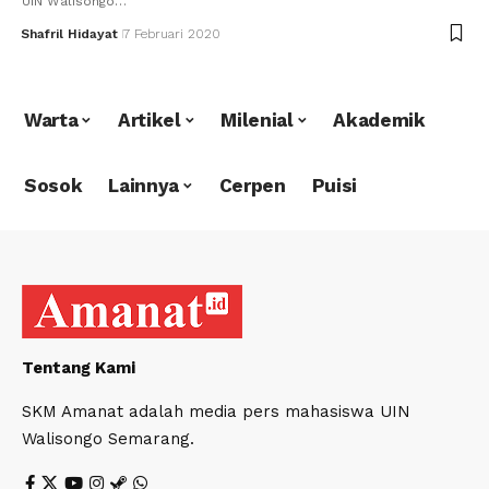
UIN Walisongo…
Shafril Hidayat
7 Februari 2020
Warta
Artikel
Milenial
Akademik
Sosok
Lainnya
Cerpen
Puisi
Tentang Kami
SKM Amanat adalah media pers mahasiswa UIN
Walisongo Semarang.