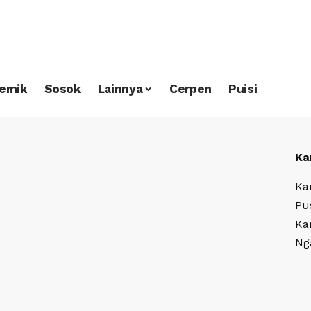
emik
Sosok
Lainnya
Cerpen
Puisi
Ka
Ka
Pu
Ka
Ng