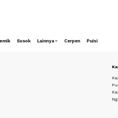
emik
Sosok
Lainnya
Cerpen
Puisi
Ka
Ka
Pu
Ka
Ng