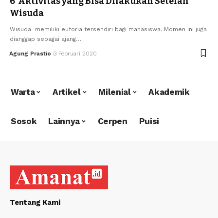
6 Aktivitas yang Bisa Dilakukan Setelah
Wisuda
Wisuda memiliki euforia tersendiri bagi mahasiswa. Momen ini juga
dianggap sebagai ajang…
Agung Prastio
3 Februari 2020
Warta
Artikel
Milenial
Akademik
Sosok
Lainnya
Cerpen
Puisi
Tentang Kami