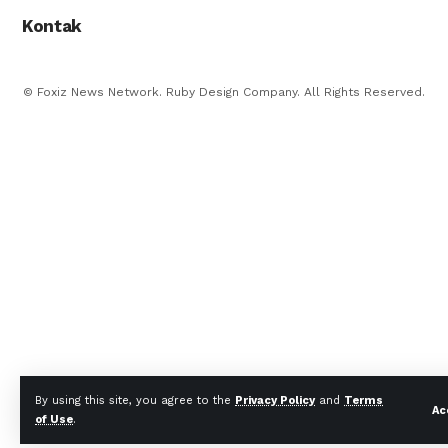
Kontak
© Foxiz News Network. Ruby Design Company. All Rights Reserved.
By using this site, you agree to the
Privacy Policy
and
Terms
Ac
of Use
.