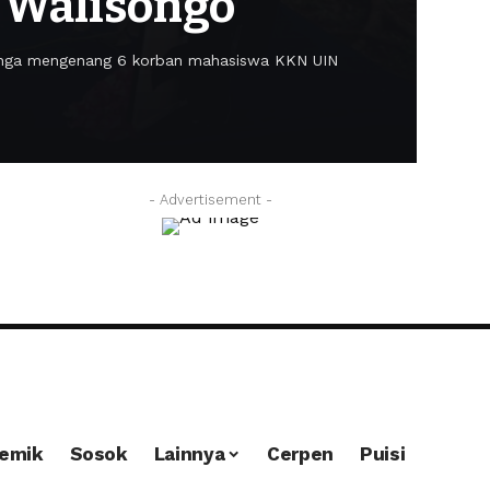
 Walisongo
bunga mengenang 6 korban mahasiswa KKN UIN
Iin En
- Advertisement -
emik
Sosok
Lainnya
Cerpen
Puisi