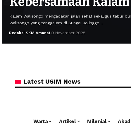
Kebersamaan Kalam
Kalam Walisongo mengadakan jalan sehat sekaligus tabur 
Walisongo yang tenggelam di Sungai Jolinggo…
Redaksi SKM Amanat
9 November 2025
Latest USIM News
Warta
Artikel
Milenial
Akad