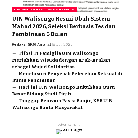
UIN WALISONGO
VARIA KAMPUS
UIN Walisongo Resmi Ubah Sistem
Mahad 2026, Seleksi Berbasis Tes dan
Pembinaan 6 Bulan
Redaksi SKM Amanat
8 Juli 2026
Tifosi TI Famiglia UIN Walisongo
Meriahkan Wisuda dengan Arak-Arakan
sebagai Wujud Solidaritas
Menelusuri Penyebab Pelecehan Seksual di
Dunia Pendidikan
Hari ini UIN Walisongo Kukuhkan Guru
Besar Bidang Studi Fiqih
Tanggap Bencana Pasca Banjir, KSR UIN
Walisongo Bantu Masyarakat
- Advertisement -