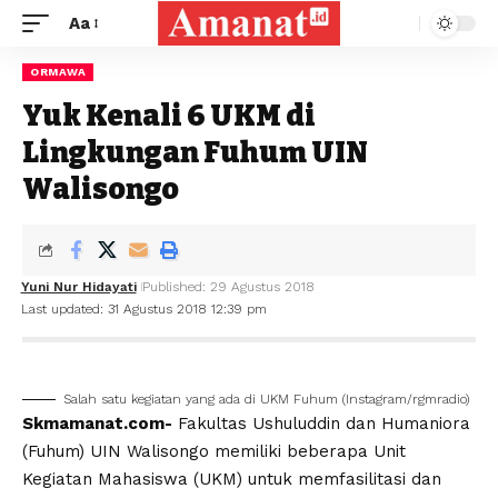
Aa
ORMAWA
Yuk Kenali 6 UKM di
Lingkungan Fuhum UIN
Walisongo
Yuni Nur Hidayati
Published: 29 Agustus 2018
Last updated: 31 Agustus 2018 12:39 pm
Salah satu kegiatan yang ada di UKM Fuhum (Instagram/rgmradio)
Skmamanat.com-
Fakultas Ushuluddin dan Humaniora
(Fuhum) UIN Walisongo memiliki beberapa Unit
Kegiatan Mahasiswa (UKM) untuk memfasilitasi dan