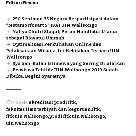
Editor: Revina
250 Seniman 35 Negara Berpartisipasi dalam
“Metamorfosart 5” ISAI UIN Walisongo
Yahya Cholil Staquf; Peran Nahdlatul Ulama
sebagai Riayatul Ummah
Optimalisasi Perkuliahan Online dan
Pelaksanaan Wisuda, Ini Kebijakan Terbaru UIN
Walisongo
Sya’ban, Bulan Istimewa yang Sering Dilalaikan
Beasiswa Tahfidz UIN Walisongo 2019 Sudah
Dibuka, Begini Syaratnya
TAGGED:
akreditasi prodi fitk
fakultas ilmu tarbiyah dan keguruan
fitk
fitk uin walisongo
prodi fitk uin walisongo
uin walisongo