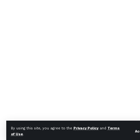
By using this site, you agree to the
Privacy Policy
and
Terms
Ac
of Use
.