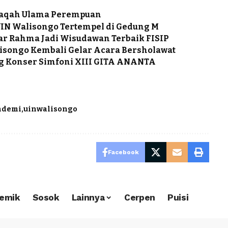
laqah Ulama Perempuan
UIN Walisongo Tertempel di Gedung M
tar Rahma Jadi Wisudawan Terbaik FISIP
lisongo Kembali Gelar Acara Bersholawat
ng Konser Simfoni XIII GITA ANANTA
ndemi
uinwalisongo
Facebook
emik
Sosok
Lainnya
Cerpen
Puisi