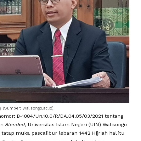
 (Sumber: Walisongo.ac.id).
 nomor: B-1084/Un.10.0/R/DA.04.05/03/2021 tentang
an
Blended
, Universitas Islam Negeri (UIN) Walisongo
tap muka pascalibur lebaran 1442 Hijriah hal itu