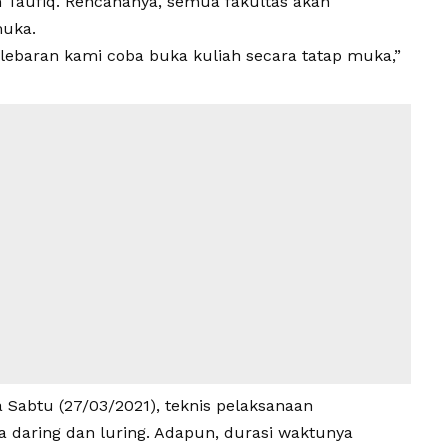
 Taufiq. Rencananya, semua fakultas akan
muka.
is lebaran kami coba buka kuliah secara tatap muka,”
 Sabtu (27/03/2021), teknis pelaksanaan
a daring dan luring. Adapun, durasi waktunya