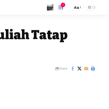
1
Aa
uliah Tatap
Share