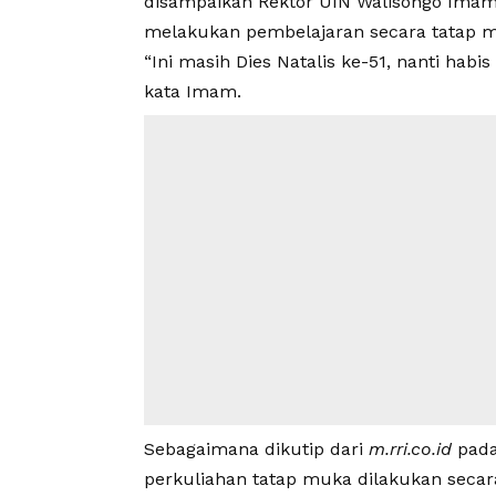
disampaikan Rektor UIN Walisongo Imam
melakukan pembelajaran secara tatap 
“Ini masih Dies Natalis ke-51, nanti hab
kata Imam.
Sebagaimana dikutip dari
m.rri.co.id
pada
perkuliahan tatap muka dilakukan secar