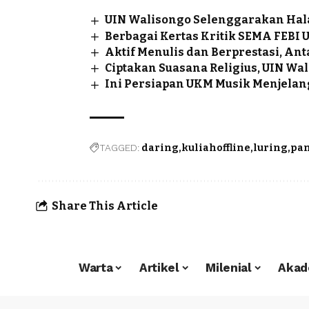
UIN Walisongo Selenggarakan Ha
Berbagai Kertas Kritik SEMA FEBI 
Aktif Menulis dan Berprestasi, An
Ciptakan Suasana Religius, UIN Wa
Ini Persiapan UKM Musik Menjela
TAGGED:
daring
kuliahoffline
luring
pa
Share This Article
Warta
Artikel
Milenial
Akad