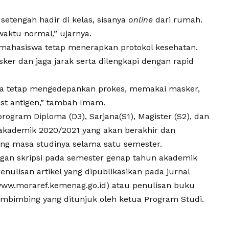
setengah hadir di kelas, sisanya
online
dari rumah.
waktu normal,” ujarnya.
a mahasiswa tetap menerapkan protokol kesehatan.
er dan jaga jarak serta dilengkapi dengan rapid
ya tetap mengedepankan prokes, memakai masker,
est antigen,” tambah Imam.
program Diploma (D3), Sarjana(S1), Magister (S2), dan
akademik 2020/2021 yang akan berakhir dan
ang masa studinya selama satu semester.
ngan skripsi pada semester genap tahun akademik
nulisan artikel yang dipublikasikan pada jurnal
 www.moraref.kemenag.go.id) atau penulisan buku
embimbing yang ditunjuk oleh ketua Program Studi.