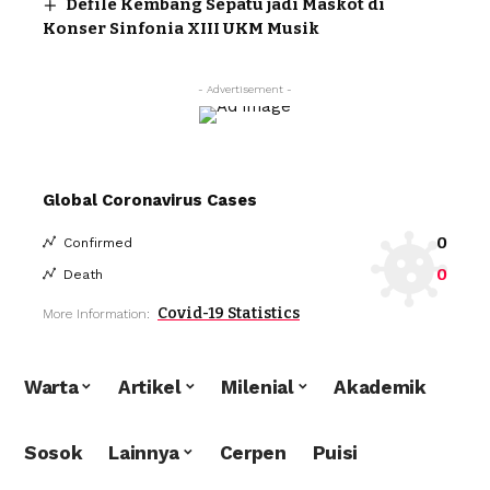
Defile Kembang Sepatu jadi Maskot di
Konser Sinfonia XIII UKM Musik
- Advertisement -
Global Coronavirus Cases
0
Confirmed
0
Death
Covid-19 Statistics
More Information:
Warta
Artikel
Milenial
Akademik
Sosok
Lainnya
Cerpen
Puisi