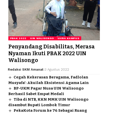
PBAK 2022
UIN WALISONGO
VARIA KAMPUS
Penyandang Disabilitas, Merasa
Nyaman Ikuti PBAK 2022 UIN
Walisongo
Redaksi SKM Amanat
3 Agustus 2022
Cegah Kekerasan Beragama, Fadlolan
Musyafa’: Akuilah Eksistensi Agama Lain
BP-UKM Pagar Nusa UIN Walisongo
Berhasil Sabet Empat Medali
Tiba di NTB, KKN MMK UIN Walisongo
disambut Bupati Lombok Timur
PekaKota Forum ke 76 Sebagai Ruang