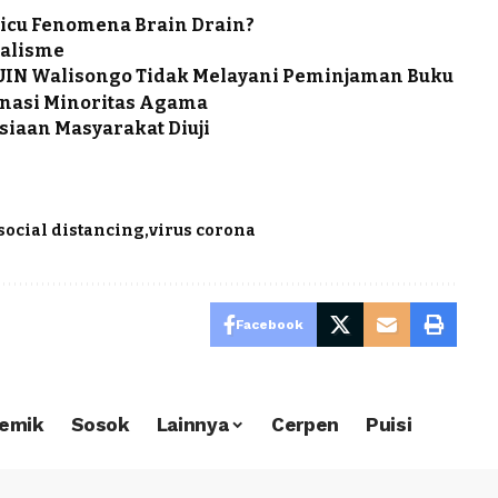
Picu Fenomena Brain Drain?
nalisme
 UIN Walisongo Tidak Melayani Peminjaman Buku
nasi Minoritas Agama
iaan Masyarakat Diuji
social distancing
virus corona
Facebook
emik
Sosok
Lainnya
Cerpen
Puisi