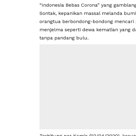
“Indonesia Bebas Corona” yang gamblang
Sontak, kepanikan massal melanda bumi I
orangtua berbondong-bondong mencari pe
menjelma seperti dewa kematian yang d
tanpa pandang bulu.
Terhitung per Kamis (02/04/2020), kasu