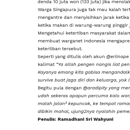
denda 10 juta won (133 juta) jika menola
Warga Singapura juga tak mau kalah tert
mengantre dan menyisihkan jarak ketika 
ketika makan di warung-warung pinggir j
Mengetahui ketertiban masyarakat dalam
membuat warganet Indonesia mengapresia
ketertiban tersebut.
Seperti yang ditulis oleh akun
@erlinape
kalimat
“Ya allah pengen nangis liat pen
Kayanya emang kita gabisa mengandalkan
survive buat jaga diri dan keluarga, yok
Begitu pula dengan
@aradipity yang
men
udah sekeras apapun percuma kalo warga
malah jalan² kepuncak, ke tempat ram
dibikin mahal, ujung2nya nyalahin pemer
Penulis: Ramadhani Sri Wahyuni