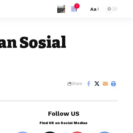
1
Aa
n Sosial
Share
Follow US
Find US on Social Medias