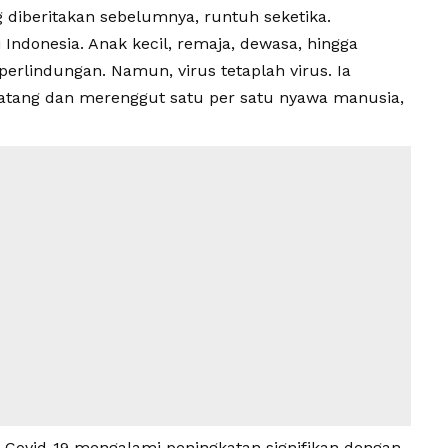
 diberitakan sebelumnya, runtuh seketika.
ndonesia. Anak kecil, remaja, dewasa, hingga
rlindungan. Namun, virus tetaplah virus. Ia
atang dan merenggut satu per satu nyawa manusia,
s
Covid-19
mengalami peningkatan signifikan dengan