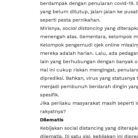
berdampak dengan penularan covid-19. B
yang belum ditutup, jalan-jalan ke pus
seperti pesta pernikahan.
Mirisnya,
social distancing
yang diterapka
menengah atas. Sementara, kelompok m
Kelompok pengemudi ojek online misaln
mereka adalah harian. Lalu, ada pedagan
lain yang berhubungan dengan banyak o
Hal ini cukup riskan mengingat, penular
diprediksi. Bahkan, virus yang statusn
menjadi pembunuh berdarah dingin yang
spesifik.
Jika perilaku masyarakat masih seperti 
rakyatnya?
Dilematis
Kebijakan social distancing yang dite
dilematis. Di satu sisi, kebijakan ini 