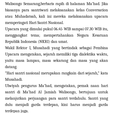
Walisongo Semarang,
berbaris rapih di halaman Ma’had. Jika
biasanya para santriwati melaksanakan kelas Conversation
atau Muhadatsah, kali ini mereka melaksanakan upacara
memperingati Hari S
a
ntri Nasional
.
Upacara
yang
dimulai pukul 06.45 WIB sampai 07.30 WIB
itu
,
menggangkat
tema
;
mempertahankan
Negara Kesatuan
Republik Indonesia
(
NKRI
)
dan umat.
Wakil Rektor I, Musahadi yang bertindak sebagai Pembina
Upacara mengatakan, sejarah memiliki tiga dialektika waktu,
yaitu masa lampau, masa sekarang dan masa yang akan
datang.
“Hari santri nasional merupakan rangkain dari sejarah,” kata
Musahadi.
Ulwiyah pengurus
Ma’had, mengatakan, pemak
naan hari
santri
di Ma’had Al Jamiah Walisongo, bertujuan
untuk
melanjutkan perjuangan para santri terdahulu. Santri yang
dulu menjadi gard
a
terdepan, kini harus menjadi gard
a
terdepan juga.