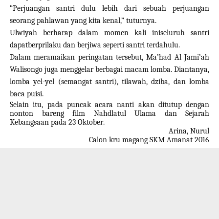
“Perjuangan santri dulu lebih dari
sebuah
perjuangan
seorang
pahlawan yang kita kenal,” tuturnya.
Ulwiyah
berharap dalam momen kali ini
seluruh santri
dapat
berprilaku dan berjiwa seperti santri terdahulu.
Dalam meramaikan peringatan tersebut, Ma’had
Al Jami’ah
Walisong
o juga
mengg
elar berbagai macam lomba.
Diantanya
,
lomba yel-yel (semangat santri), tilawah, dziba, dan lomba
baca puisi.
Selain itu, pada puncak acara nanti akan ditutup dengan
nonton bareng film Nahdlatul Ulama
dan Sejarah
Kebangsaan
pada 23 Oktober
.
Arina, Nurul
Calon kru magang SKM Amanat 2016