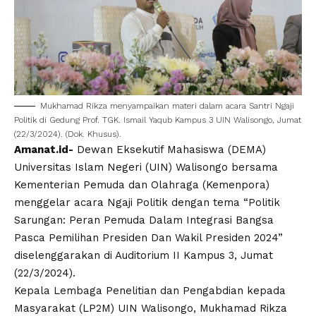
Mukhamad Rikza menyampaikan materi dalam acara Santri
Ngaji
Politik
di Gedung Prof. TGK. Ismail Yaqub Kampus 3
UIN Walisongo
, Jumat
(22/3/2024). (Dok. Khusus).
Amanat.id-
Dewan Eksekutif Mahasiswa
(
DEMA
)
Universitas Islam Negeri
(
UIN
)
Walisongo
bersama
Kementerian Pemuda dan Olahraga (Kemenpora)
menggelar acara
Ngaji Politik
dengan tema “Politik
Sarungan: Peran Pemuda Dalam Integrasi Bangsa
Pasca Pemilihan Presiden Dan Wakil Presiden 2024”
diselenggarakan di Auditorium II Kampus 3, Jumat
(22/3/2024).
Kepala Lembaga Penelitian dan Pengabdian kepada
Masyarakat (LP2M)
UIN Walisongo
, Mukhamad Rikza