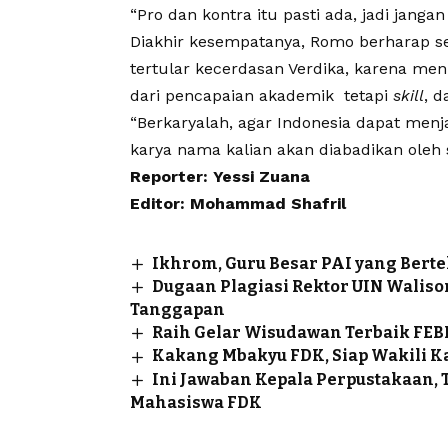
“Pro dan kontra itu pasti ada, jadi janga
Diakhir kesempatanya, Romo berharap s
tertular kecerdasan Verdika, karena me
dari pencapaian akademik tetapi
skill
, 
“Berkaryalah, agar Indonesia dapat men
karya nama kalian akan diabadikan oleh s
Reporter: Yessi Zuana
Editor: Mohammad Shafril
Ikhrom, Guru Besar PAI yang Bert
Dugaan Plagiasi Rektor UIN Walis
Tanggapan
Raih Gelar Wisudawan Terbaik FEBI,
Kakang Mbakyu FDK, Siap Wakili 
Ini Jawaban Kepala Perpustakaan,
Mahasiswa FDK