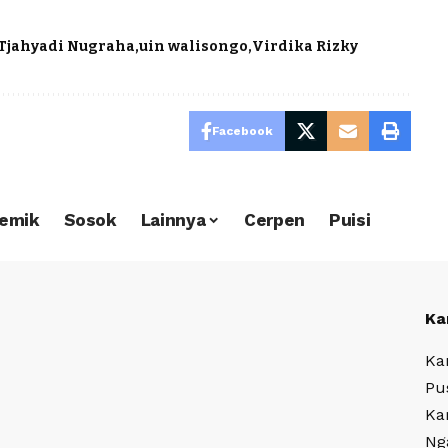
Tjahyadi Nugraha
uin walisongo
Virdika Rizky
Facebook
emik
Sosok
Lainnya
Cerpen
Puisi
Ka
Ka
Pu
Ka
Ng