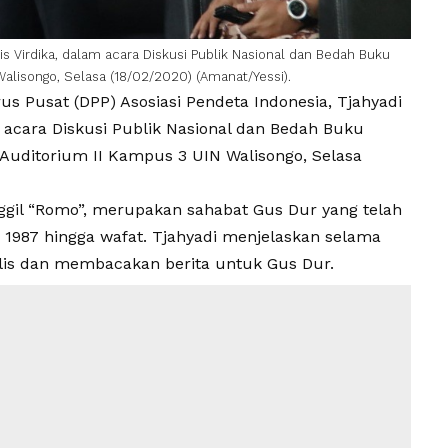
is Virdika, dalam acara Diskusi Publik Nasional dan Bedah Buku
Walisongo, Selasa (18/02/2020) (Amanat/Yessi).
Pusat (DPP) Asosiasi Pendeta Indonesia, Tjahyadi
acara Diskusi Publik Nasional dan Bedah Buku
 Auditorium II Kampus 3 UIN Walisongo, Selasa
ggil “Romo”, merupakan sahabat Gus Dur yang telah
 1987 hingga wafat. Tjahyadi menjelaskan selama
is dan membacakan berita untuk Gus Dur.