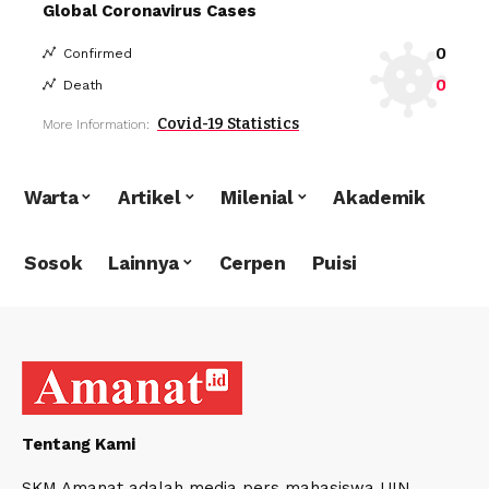
Global Coronavirus Cases
0
Confirmed
0
Death
Covid-19 Statistics
More Information:
Warta
Artikel
Milenial
Akademik
Sosok
Lainnya
Cerpen
Puisi
Tentang Kami
SKM Amanat adalah media pers mahasiswa UIN