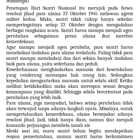
Walisongo)
Penetapan Hari Santri Nasional itu merujuk pada fatwa
resolusi jihad para ulama 22 Oktober 1945 melawan agresi
militer kedua. Maka, santri tidak cukup hanya sekedar
memperingatinya setiap 22 Oktober dengan mengadakan
berbagai rangkaian acara. Santri harus mampu menjadi agen
perubahan sebagaiman peran ulama ikut merebut
kemerdekaan.
Agar mampu menjadi agen perubaha, para santri harus
meneladani tindakan para ulama terdahulu. Paling tidak para
santri mampu meneladani dua dari sekian banyak tindakan
baik para ulama, yaitu sederhana dan peduli.
Kesederhanaan menghindarkan manusia dari keserakahan
yang cenderung merampas hak orang lain. Sedangkan
kepedulian mengantarkan manusia untuk selalu aktif. Ketika
melihat ketidakadilan maka akan merespon sesuai dengan
kemampuan yang dimiliki. Sehingga selalu berorientasi pada
perubahan yang lebih baik.
Para ulama, juga menyadari, bahwa setiap perubahan tidak
akan terwujud tanpa adanya langkah nyata. Misalnya, untuk
mempertahankan kemerdekaan, ulama bersepakat adanya
resolusi jihad. Jadi, tidak hanya diam, namun ikut menjadi
komando perjuangan membela tanah air.
Meski saat ini, suara santri belum begitu mendapatkan
respon pemerintahan, namun santri harus berkomitmen