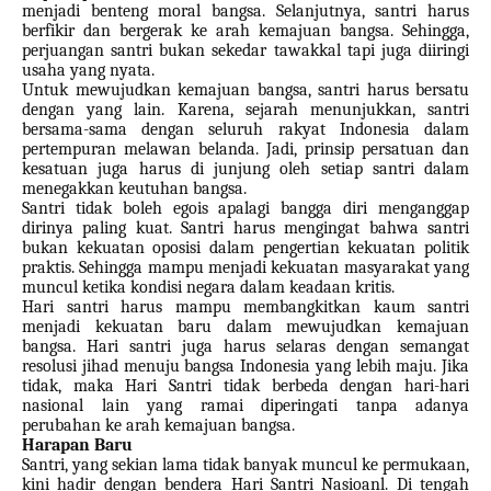
menjadi benteng moral bangsa. Selanjutnya, santri harus
berfikir dan bergerak ke arah kemajuan bangsa. Sehingga,
perjuangan santri bukan sekedar tawakkal tapi juga diiringi
usaha yang nyata.
Untuk mewujudkan kemajuan bangsa, santri harus bersatu
dengan yang lain. Karena, sejarah menunjukkan, santri
bersama-sama dengan seluruh rakyat Indonesia dalam
pertempuran melawan belanda. Jadi, prinsip persatuan dan
kesatuan juga harus di junjung oleh setiap santri dalam
menegakkan keutuhan bangsa.
Santri tidak boleh egois apalagi bangga diri menganggap
dirinya paling kuat. Santri harus mengingat bahwa santri
bukan kekuatan oposisi dalam pengertian kekuatan politik
praktis. Sehingga mampu menjadi kekuatan masyarakat yang
muncul ketika kondisi negara dalam keadaan kritis.
Hari santri harus mampu membangkitkan kaum santri
menjadi kekuatan baru dalam mewujudkan kemajuan
bangsa.
Hari santri juga harus selaras dengan semangat
resolusi jihad menuju bangsa Indonesia yang lebih maju.
Jika
tidak, maka Hari Santri tidak berbeda dengan hari-hari
nasional lain yang ramai diperingati tanpa adanya
perubahan ke arah kemajuan bangsa.
Harapan Baru
Santri, yang sekian lama tidak banyak muncul ke permukaan,
kini hadir dengan bendera Hari Santri Nasioanl. Di tengah