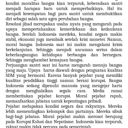
kondisi moralitas bangsa kian terpuruk, keberadaan santri
menjadi harapan baru untuk memperbaikinya. Hal itu
menjadi kesempatan bagi para santri untuk membuktikan
diri sebagai salah satu agen perubahan bangsa.
Resolusi jihad merupakan usaha nyata yang mengarah pada
upaya mempertahankan kemerdekaan dan kedaulatan
bangsa. Setelah Indonesia merdeka, kondisi negara makin
stabil, ekonomi juga membaik setelah krisi moneter. Namun,
moral bangsa Indonesia saat ini makin mengalami krisis
berkelanjutan. Sehingga menjadi ancaman serius dalam
keberlangsungan kehidupan berbangsa dan bernegara.
Sehingga menghambat kemajuan bangsa.
Perjuangan santri saat ini harus mengarah menuju bangsa
yang maju. Upaya
harus diawali dengan penguatan kualitas
SDM yang bermoral. Karena banyak pejabat yang memiliki
kualitas pendidikan tinggi namun berani korupsi.
Bangsa
Indonesia sedang dipenuhi manusia yang mengejar harta
dengan menghalalkan segala cara. Media ramai
memberitakan pejabat korupsi. Moral pejabat rapuh,
memanfaatkan jabatan untuk kepentingan pribadi.
Pejabat melupakan kondisi negara dan rakyatnya. Mereka
lebih mementingkan kelompok dan partainya. Mereka sibuk
bagi-bagi jabatan. Moral pejabat makin merosot berujung
pada Korupsi Kolusi dan Nepotisme. Indonesia kian terpuruk,
rakyat makin tidak percaya pada pemerintah.