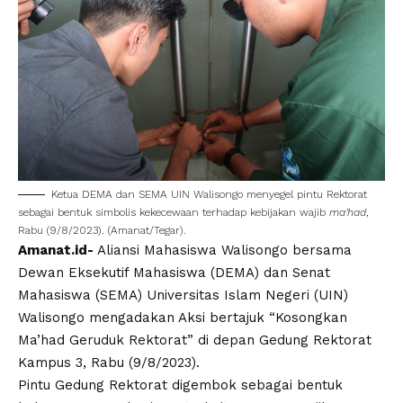
Ketua DEMA dan SEMA
UIN Walisongo
menyegel pintu Rektorat
sebagai bentuk simbolis kekecewaan terhadap kebijakan
wajib
ma’had
,
Rabu (9/8/2023). (Amanat/Tegar).
Amanat.id-
Aliansi Mahasiswa Walisongo
bersama
Dewan Eksekutif Mahasiswa (
DEMA
) dan Senat
Mahasiswa (
SEMA
)
Universitas Islam Negeri
(
UIN
)
Walisongo
mengadakan Aksi bertajuk “Kosongkan
Ma’had Geruduk Rektorat” di depan Gedung Rektorat
Kampus 3, Rabu (9/8/2023).
Pintu Gedung Rektorat digembok sebagai bentuk