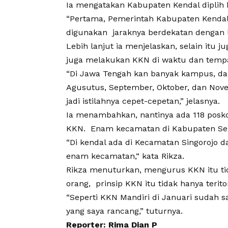
Ia mengatakan Kabupaten Kendal diplih
“Pertama, Pemerintah Kabupaten Kendal
digunakan jaraknya berdekatan dengan l
Lebih lanjut ia menjelaskan, selain it
juga melakukan KKN di waktu dan temp
“Di Jawa Tengah kan banyak kampus, da
Agusutus, September, Oktober, dan No
jadi istilahnya cepet-cepetan,” jelasnya.
Ia menambahkan, nantinya ada 118 posko
KKN. Enam kecamatan di Kabupaten Se
“Di kendal ada di Kecamatan Singorojo 
enam kecamatan,“ kata Rikza.
Rikza menuturkan, mengurus KKN itu ti
orang, prinsip KKN itu tidak hanya teritor
“Seperti KKN Mandiri di Januari sudah 
yang saya rancang,” tuturnya.
Reporter: Rima Dian P