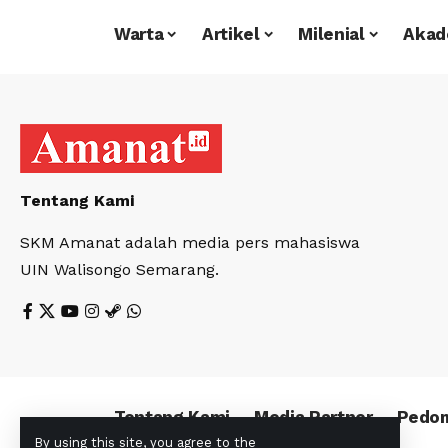
Warta
Artikel
Milenial
Akad
Tentang Kami
SKM Amanat adalah media pers mahasiswa
UIN Walisongo Semarang.
Tentang Kami
Media Partner
Pedom
By using this site, you agree to the