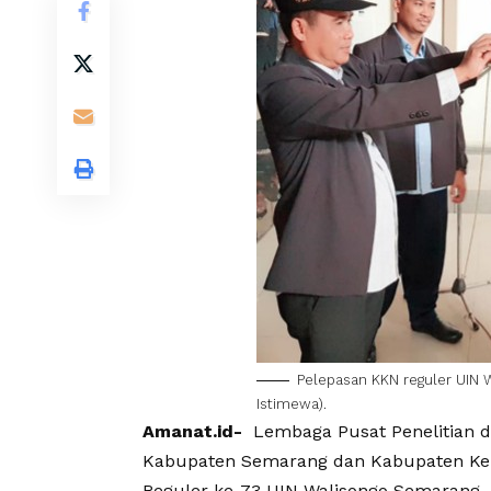
Pelepasan KKN reguler UIN W
Istimewa).
Amanat.id-
Lembaga Pusat Penelitian d
Kabupaten Semarang dan Kabupaten Kend
Reguler ke-73 UIN Walisongo Semarang.