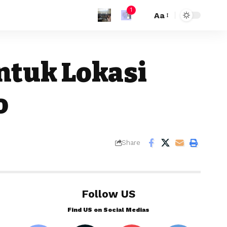
1
Aa
ntuk Lokasi
o
Share
Follow US
Find US on Social Medias