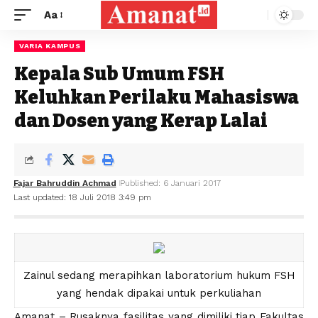
Aa
VARIA KAMPUS
Kepala Sub Umum FSH
Keluhkan Perilaku Mahasiswa
dan Dosen yang Kerap Lalai
Fajar Bahruddin Achmad
Published: 6 Januari 2017
Last updated: 18 Juli 2018 3:49 pm
Zainul sedang merapihkan laboratorium hukum FSH
yang hendak dipakai untuk perkuliahan
Amanat – Rusaknya fasilitas yang dimiliki tiap Fakultas