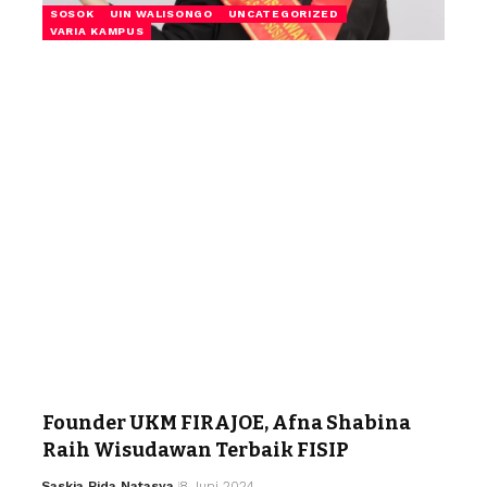
SOSOK
UIN WALISONGO
UNCATEGORIZED
VARIA KAMPUS
Founder UKM FIRAJOE, Afna Shabina
Raih Wisudawan Terbaik FISIP
Saskia Rida Natasya
8 Juni 2024