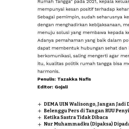
Rumah Tangga” pada 2021, kepala
kelua
mempunyai kesan positif terhadap keha
Sebagai pemimpin, sudah seharusnya ke
dengan menghadirkan kebijaksanaan, m
menuju solusi yang membawa kepada ke
Adanya pemahaman yang baik dalam
po
dapat membentuk hubungan sehat dan h
berkomunikasi, saling mengerti agar m
itu, kualitas
politik rumah tangga
bisa me
harmonis.
Penulis: Tazakka Nafis
Editor: Gojali
DEMA UIN Walisongo, Jangan Jadi
Belenggu Pers di Tangan RUU Peny
Ketika Sastra Tidak Dibaca
Nur Muhammadku (Dipaksa) Dipa