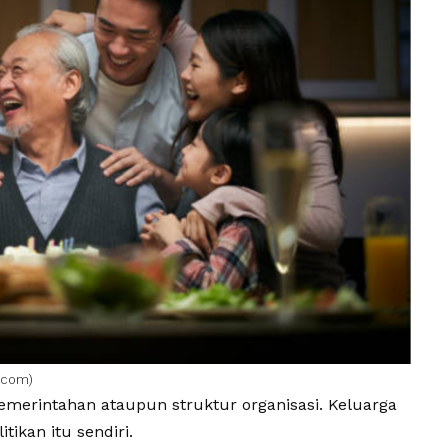
o.com
)
pemerintahan ataupun struktur organisasi.
Keluarga
tikan itu sendiri.