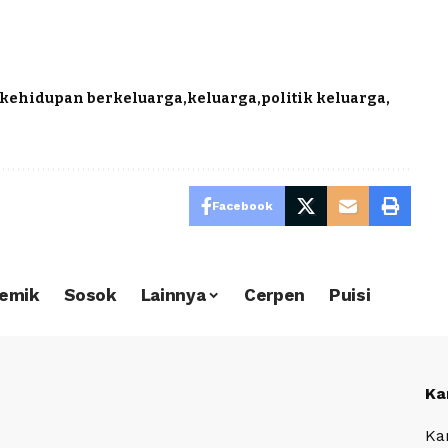
m
kehidupan berkeluarga
keluarga
politik keluarga
Facebook
emik
Sosok
Lainnya
Cerpen
Puisi
Ka
Ka