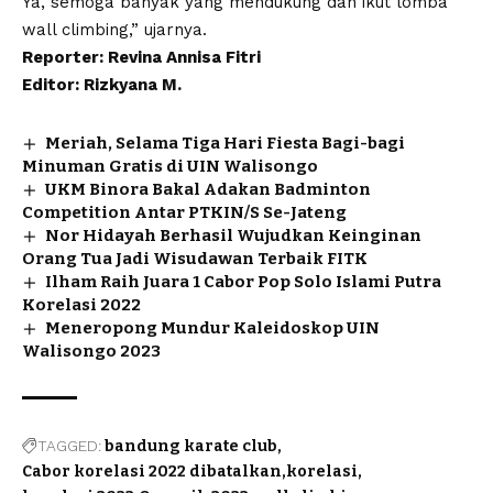
Ya, semoga banyak yang mendukung dan ikut lomba
wall climbing,” ujarnya.
Reporter: Revina Annisa Fitri
Editor: Rizkyana M.
Meriah, Selama Tiga Hari Fiesta Bagi-bagi
Minuman Gratis di UIN Walisongo
UKM Binora Bakal Adakan Badminton
Competition Antar PTKIN/S Se-Jateng
Nor Hidayah Berhasil Wujudkan Keinginan
Orang Tua Jadi Wisudawan Terbaik FITK
Ilham Raih Juara 1 Cabor Pop Solo Islami Putra
Korelasi 2022
Meneropong Mundur Kaleidoskop UIN
Walisongo 2023
TAGGED:
bandung karate club
Cabor korelasi 2022 dibatalkan
korelasi