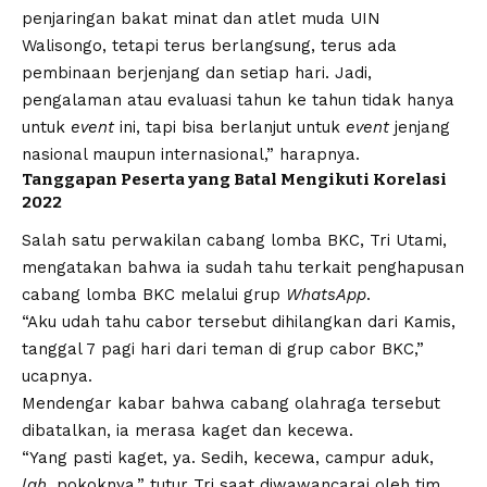
penjaringan bakat minat dan atlet muda
UIN
Walisongo
, tetapi terus berlangsung, terus ada
pembinaan berjenjang dan setiap hari. Jadi,
pengalaman atau evaluasi tahun ke tahun tidak hanya
untuk
event
ini, tapi bisa berlanjut untuk
event
jenjang
nasional maupun internasional,” harapnya.
Tanggapan Peserta yang Batal Mengikuti Korelasi
2022
Salah satu perwakilan cabang lomba BKC, Tri Utami,
mengatakan bahwa ia sudah tahu terkait penghapusan
cabang lomba BKC melalui grup
WhatsApp
.
“Aku udah tahu cabor tersebut dihilangkan dari Kamis,
tanggal 7 pagi hari dari teman di grup cabor BKC,”
ucapnya.
Mendengar kabar bahwa cabang olahraga tersebut
dibatalkan, ia merasa kaget dan kecewa.
“Yang pasti kaget, ya. Sedih, kecewa, campur aduk,
lah
, pokoknya,” tutur Tri saat diwawancarai oleh tim