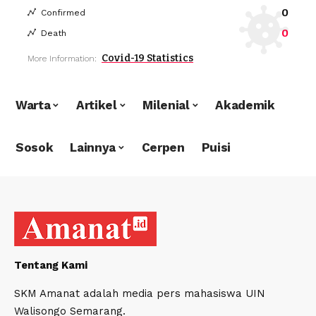
0
Confirmed
0
Death
Covid-19 Statistics
More Information:
Warta
Artikel
Milenial
Akademik
Sosok
Lainnya
Cerpen
Puisi
Tentang Kami
SKM Amanat adalah media pers mahasiswa UIN
Walisongo Semarang.