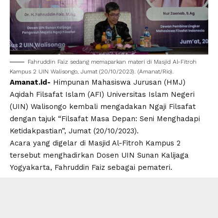
Fahruddin Faiz
sedang memaparkan materi di Masjid Al-Fitroh
Kampus 2
UIN Walisongo
, Jumat (20/10/2023). (Amanat/Rio).
Amanat.id-
Himpunan Mahasiswa Jurusan (
HMJ
)
Aqidah Filsafat Islam (
AFI
)
Universitas Islam Negeri
(
UIN
)
Walisongo
kembali mengadakan
Ngaji Filsafat
dengan tajuk “Filsafat Masa Depan: Seni Menghadapi
Ketidakpastian”, Jumat (20/10/2023).
Acara yang digelar di Masjid Al-Fitroh Kampus 2
tersebut menghadirkan Dosen UIN Sunan Kalijaga
Yogyakarta,
Fahruddin Faiz
sebagai pemateri.