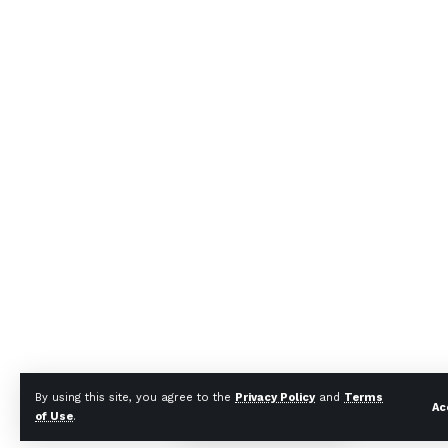
By using this site, you agree to the
Privacy Policy
and
Terms
Ac
of Use
.