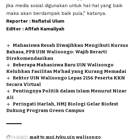
jika media sosial digunakan untuk hal-hal yang baik
maka akan berdampak baik pula,” katanya.
Reporter : Nafiatul Ulum
Editor : Afifah Kamaliyah
Mahasiswa Resah Diwajibkan Mengikuti Kursus
Bahasa, PPB UIN Walisongo: Wajib Berarti
Direkomendasikan
Beberapa Mahasiswa Baru UIN Walisongo
Keluhkan Fasilitas Ma’had yang Kurang Memadai
Rektor UIN Walisongo Lepas 2156 Peserta KKN
Secara Virtual
Pentingnya Politik dalam Islam Menurut Nizar
Ali
Peringati Harlah, HMJ Biologi Gelar Biofest
Dukung Program Green Campus
TAGGED:
majt tv
mui
tvku
uin walisongo