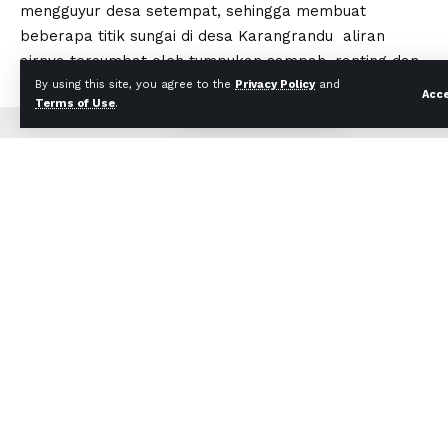
mengguyur desa setempat, sehingga membuat
beberapa titik sungai di desa Karangrandu aliran
airnya tersumbat oleh tumpukan sampah, ranting dan
batang pohon.
By using this site, you agree to the
Privacy Policy
and
Acc
Terms of Use
.