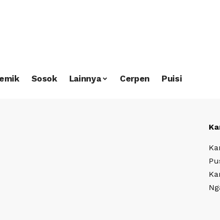
emik
Sosok
Lainnya
Cerpen
Puisi
Ka
Ka
Pu
Ka
Ng