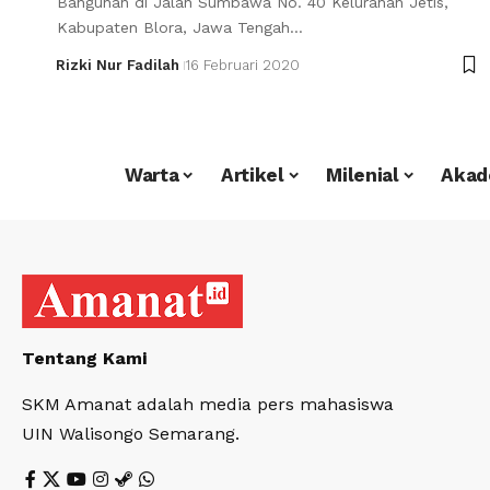
Bangunan di Jalan Sumbawa No. 40 Kelurahan Jetis,
Kabupaten Blora, Jawa Tengah…
Rizki Nur Fadilah
16 Februari 2020
Warta
Artikel
Milenial
Akad
Tentang Kami
SKM Amanat adalah media pers mahasiswa
UIN Walisongo Semarang.