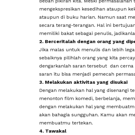
beban pikiran kita. Meski permasalahan 
mengekspresikan kesedihan ataupun keke
ataupun di buku harian. Namun saat men
secara terang-terangan. Hal ini bertuju
memiliki bakat sebagai penulis, jadikanl
2. Berceritalah dengan orang yang dip
Jika malas untuk menulis dan lebih leg
sebaiknya pilihlah orang yang kita perc
dengarkanlah saran tersebut dan cerna
saran itu bisa menjadi pemecah permasa
3. Melakukan aktivitas yang disukai
Dengan melakukan hal yang disenangi te
menonton film komedi, berbelanja, mem
dengan melakukan hal yang membuatmu 
akan bahagia sungguhan. Kamu akan mel
membuatmu tertekan.
4. Tawakal