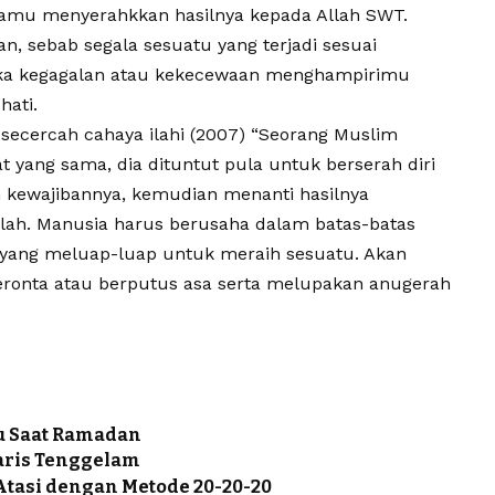
mu menyerahkkan hasilnya kepada Allah SWT.
, sebab segala sesuatu yang terjadi sesuai
tika kegagalan atau kekecewaan menghampirimu
hati.
secercah cahaya ilahi
(2007
) “Seorang Muslim
t yang sama, dia dituntut pula untuk berserah diri
n kewajibannya, kemudian menanti hasilnya
lah. Manusia harus berusaha dalam batas-batas
i yang meluap-luap untuk meraih sesuatu. Akan
 meronta atau berputus asa serta melupakan anugerah
u Saat Ramadan
yaris Tenggelam
Atasi dengan Metode 20-20-20