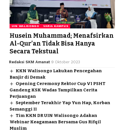
UIN WALISONGO
VARIA KAMPUS
Husein Muhammad; Menafsirkan
Al-Qur’an Tidak Bisa Hanya
Secara Tekstual
Redaksi SKM Amanat
9 Oktober 2023
KKN Walisongo Lakukan Pencegahan
Banjir di Demak
Opening Ceremony Rektor Cup VI PSHT
Gandeng KSK Wadas Tampilkan Cerita
Perjuangan
September Terakhir Yap Yun Hap, Korban
Semanggi II
Tim KKN DR UIN Walisongo Adakan
Webinar Keagamaan Bersama Gus Rifqil
Muslim