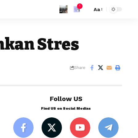
1
Aa
nkan Stres
Share
Follow US
Find US on Social Medias