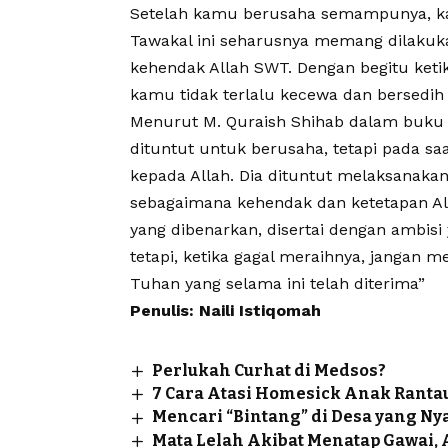
Setelah kamu berusaha semampunya, ka
Tawakal ini seharusnya memang dilakukan
kehendak Allah SWT. Dengan begitu ke
kamu tidak terlalu kecewa dan bersedih 
Menurut M. Quraish Shihab dalam buku 
dituntut untuk berusaha, tetapi pada saa
kepada Allah. Dia dituntut melaksanaka
sebagaimana kehendak dan ketetapan Al
yang dibenarkan, disertai dengan ambis
tetapi, ketika gagal meraihnya, jangan
Tuhan yang selama ini telah diterima”
Penulis: Naili Istiqomah
Perlukah Curhat di Medsos?
7 Cara Atasi Homesick Anak Ranta
Mencari “Bintang” di Desa yang N
Mata Lelah Akibat Menatap Gawai, 